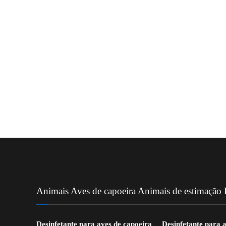
Animais Aves de capoeira Animais de estimação D
Desinfetante para aves de capoeira
Desinfetante para 