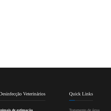
esinfecção Veterinários
Quick Links
animais de estimação
Tratamento de água