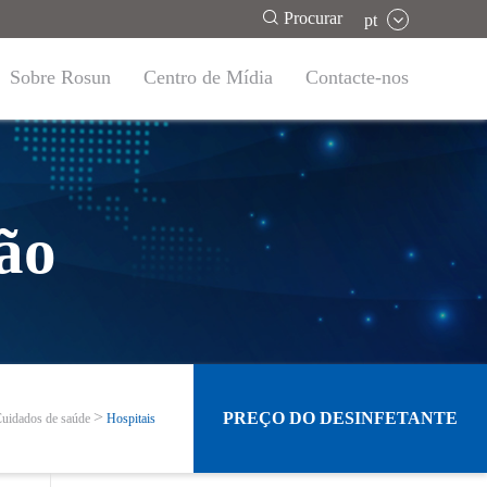

Procurar
pt
Sobre Rosun
Centro de Mídia
Contacte-nos
ão
PREÇO DO DESINFETANTE
uidados de saúde
Hospitais