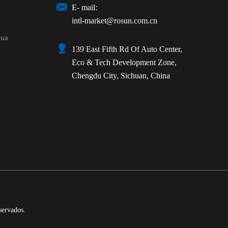

E- mail:
intl-market@rosun.com.cn
gua

139 East Fifth Rd Of Auto Center,
Eco & Tech Development Zone,
Chengdu City, Sichuan, China
servados.