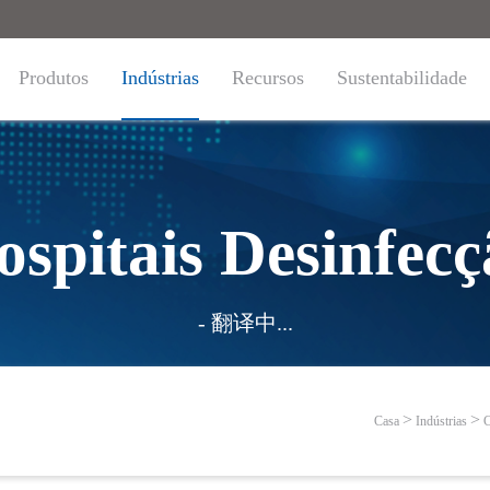
Produtos
Indústrias
Recursos
Sustentabilidade
ospitais Desinfecç
- 翻译中...
Casa
Indústrias
C