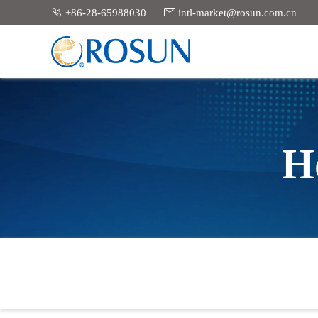


+86-28-65988030
intl-market@rosun.com.cn
H