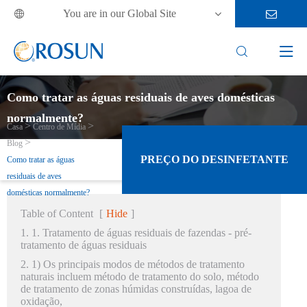
You are in our Global Site



Como tratar as águas residuais de aves domésticas
normalmente?
Casa
Centro de Mídia
Blog
PREÇO DO DESINFETANTE
Como tratar as águas
residuais de aves
domésticas normalmente?
Table of Content
[
Hide
]
1. 1. Tratamento de águas residuais de fazendas - pré-
tratamento de águas residuais
2. 1) Os principais modos de métodos de tratamento
naturais incluem método de tratamento do solo, método
de tratamento de zonas húmidas construídas, lagoa de
oxidação,